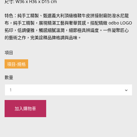
尺寸: W36 x H36 x D15 cm
特色：純手工精製、甄選義大利頂級植鞣牛皮拼接耐磨防潑水尼龍
布，純手工精製，展現精湛工藝與奢華質感。搭配精緻 odbo LOGO
拓印，低調優雅，觸感細膩溫潤，細節極具辨識度。一件凝聚匠心
的藝術之作，完美詮釋品牌格調與品味。
項目
項目-規格
數量
加入購物車